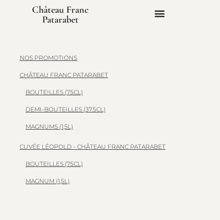
Château Franc
Patarabet
NOS PROMOTIONS
CHÂTEAU FRANC PATARABET
BOUTEILLES (75CL)
DEMI-BOUTEILLES (37.5CL)
MAGNUMS (1,5L)
CUVÉE LÉOPOLD - CHÂTEAU FRANC PATARABET
BOUTEILLES (75CL)
MAGNUM (1,5L)