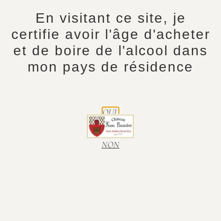
En visitant ce site, je
certifie avoir l'âge d'acheter
et de boire de l'alcool dans
mon pays de résidence
Accueil
/
Col fr
/
demi-Bouteilles
/ Millésime 2023
Millésime 2023
OUI.
-
+
9,25
€
NON
Ajouter au panier
Nous vous proposons notre 2023, Saint-
Emilion Grand Cru en Demi-Bouteille (37,5cl)
Voici quelques informations