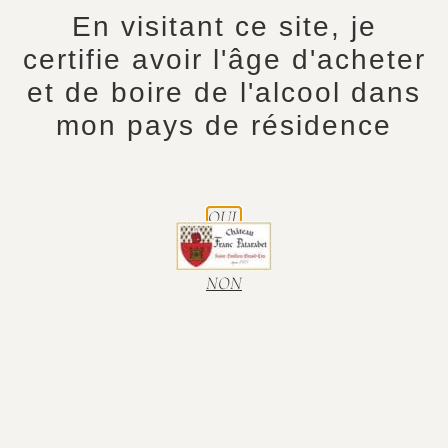
En visitant ce site, je
certifie avoir l'âge d'acheter
et de boire de l'alcool dans
mon pays de résidence
Accueil
/
Col fr
/
Magnum
/ Millésime 2022
Millésime 2022
OUI.
-
+
45,50
€
NON
Ajouter au panier
Nous vous proposons notre 2022, Cuvée
Léopold – Saint-Emilion Grand Cru en
Magmun (150cl)
Voici quelques informations