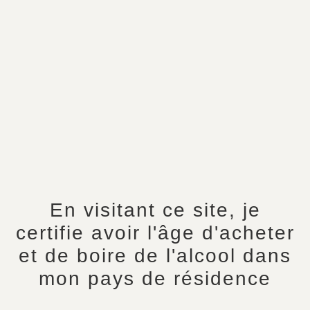
En visitant ce site, je
certifie avoir l'âge d'acheter
et de boire de l'alcool dans
Accueil
/
Col fr
/
Bouteilles
/ Millésime 2020
Millésime 2020
mon pays de résidence