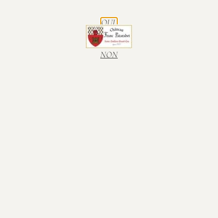
-
+
OUI.
21,60
€
Ajouter au panier
NON
Nous vous proposons notre 2020, Cuvée
Léopold – Saint-Emilion Grand Cru en
Bouteille (75cl)
Voici quelques informations
complémentaires et techniques.
Cuvée
Cuvée Léopold – Saint-Emilion Grand Cru
Contenance
Bouteille (75cl)
Millésime
2020