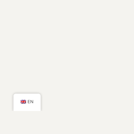
bouche est riche et enrobée par les tannins. La variété
aromatique pleine de jeunesse est de nouveau dominée
par les fruits des bois. Un millésime à l’avenir
prometteur.
Context Climate
Autre Contenant
Other Vintage
EN