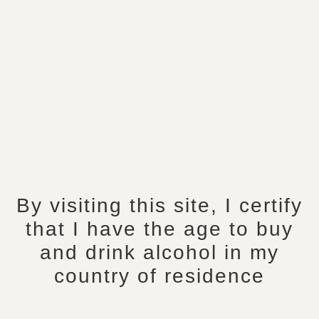
By visiting this site, I certify
that I have the age to buy
and drink alcohol in my
Home
/
Collar en
/
Bottles
/ Millésime 2020
Vintage 2020
country of residence