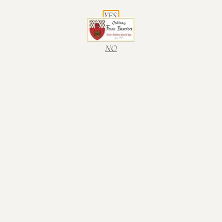
-
+
YES.
21,60
€
Add to cart
NO
Nous vous proposons notre 2020, Cuvée
Léopold – Saint-Emilion Grand Cru en
Bouteille (75cl)
Here is some additional information :
Vintage
Vintage Leopold – Saint-Emilion Grand Cru
Capacity
Bottle (75cl)
Vintage
2020
Note Gilbert & Gaillard
91