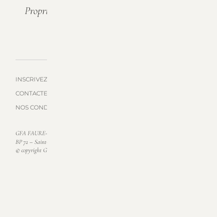
Propriété Familiale À Saint-Emilion Depuis 6
Générations.
INSCRIVEZ-VOUS À NOTRE LISTE DE DIFFUSION
CONTACTEZ-NOUS
NOS CONDITIONS DE VENTES
GFA FAURE-BARRAUD
BP 72 – Saint-Emilion
© copyright GFA FAURE-BARRAUD 2023-2025