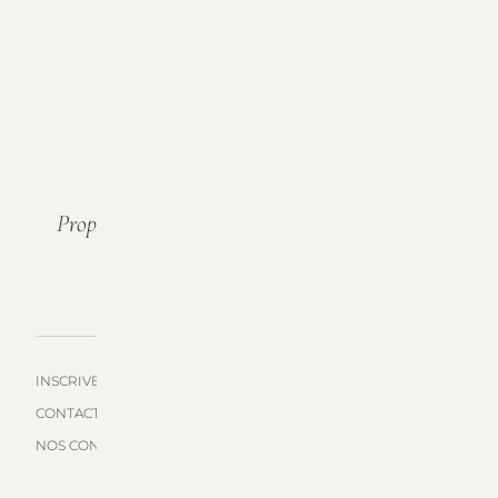
Propriété Familiale À Saint-Emilion Depuis 6
Générations.
INSCRIVEZ-VOUS À NOTRE LISTE DE DIFFUSION
CONTACTEZ-NOUS
NOS CONDITIONS DE VENTES