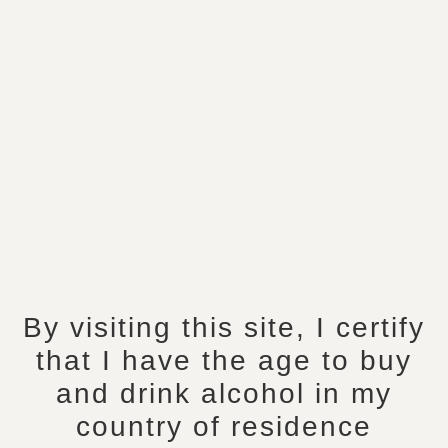
By visiting this site, I certify
that I have the age to buy
and drink alcohol in my
Home
/
Collar en
/
Bottles
/ Millésime 2020
Vintage 2020
country of residence