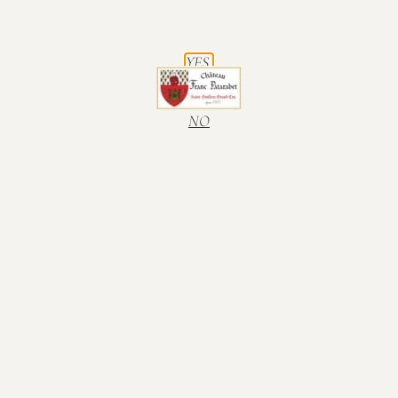
-
+
17,20
€
YES.
Add to cart
NO
Nous vous proposons notre 2020, Saint-
Emilion Grand Cru en Bouteille (75cl)
Here is some additional information :
Capacity
Bottle (75cl)
Vintage
Saint-Emilion Grand Cru
Vintage
2020
Note Gilbert & Gaillard
90