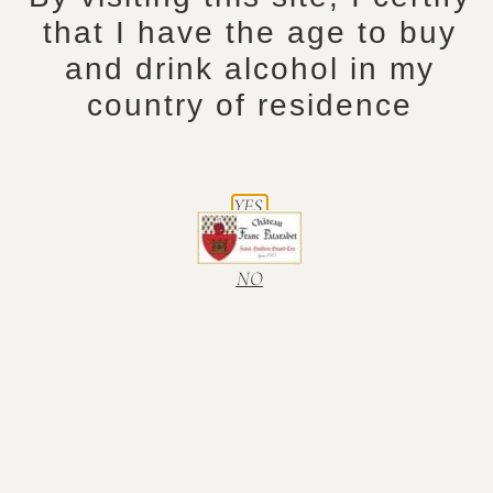
that I have the age to buy
and drink alcohol in my
7
Étiquette du château Franc Patarabet vers 1930
É
country of residence
pour la cuvée les Menuts
YES.
NO
Family Property In Saint-Emilion Since 6
Generations.