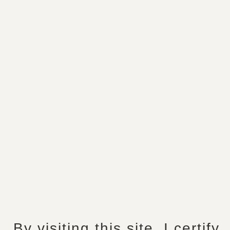
Chateau Franc
Patarabet
Nos Étiquettes À Travers Les Âges
Voici quelques étiquettes du château Franc Patarabet
créées au fil des années depuis 1917 :
By visiting this site, I certify